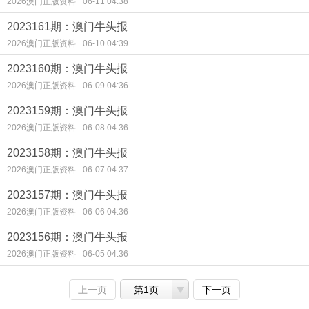
2026澳门正版资料
06-11 04:38
2023161期：澳门牛头报
2026澳门正版资料
06-10 04:39
2023160期：澳门牛头报
2026澳门正版资料
06-09 04:36
2023159期：澳门牛头报
2026澳门正版资料
06-08 04:36
2023158期：澳门牛头报
2026澳门正版资料
06-07 04:37
2023157期：澳门牛头报
2026澳门正版资料
06-06 04:36
2023156期：澳门牛头报
2026澳门正版资料
06-05 04:36
上一页
第1页
下一页