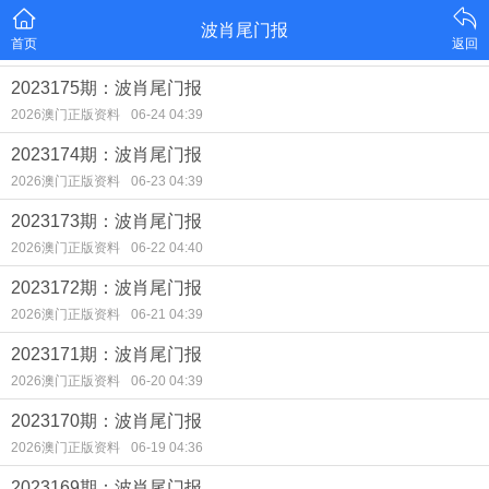
波肖尾门报
首页
返回
2023175期：波肖尾门报
2026澳门正版资料
06-24 04:39
2023174期：波肖尾门报
2026澳门正版资料
06-23 04:39
2023173期：波肖尾门报
2026澳门正版资料
06-22 04:40
2023172期：波肖尾门报
2026澳门正版资料
06-21 04:39
2023171期：波肖尾门报
2026澳门正版资料
06-20 04:39
2023170期：波肖尾门报
2026澳门正版资料
06-19 04:36
2023169期：波肖尾门报