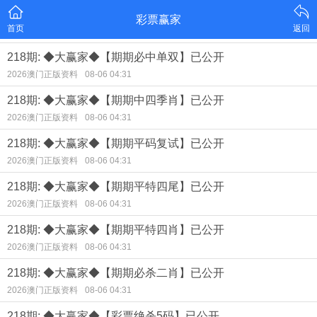
彩票赢家
首页
返回
218期: ◆大赢家◆【期期必中单双】已公开
2026澳门正版资料
08-06 04:31
218期: ◆大赢家◆【期期中四季肖】已公开
2026澳门正版资料
08-06 04:31
218期: ◆大赢家◆【期期平码复试】已公开
2026澳门正版资料
08-06 04:31
218期: ◆大赢家◆【期期平特四尾】已公开
2026澳门正版资料
08-06 04:31
218期: ◆大赢家◆【期期平特四肖】已公开
2026澳门正版资料
08-06 04:31
218期: ◆大赢家◆【期期必杀二肖】已公开
2026澳门正版资料
08-06 04:31
218期: ◆大赢家◆【彩票绝杀5码】已公开