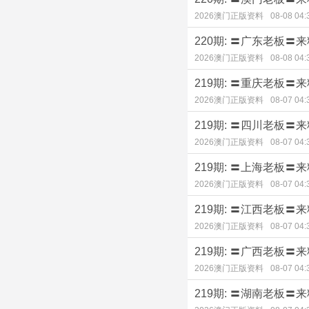
2026澳门正版资料
08-08 04:
220期: 〓广东老板〓来
2026澳门正版资料
08-08 04:
219期: 〓重庆老板〓
2026澳门正版资料
08-07 04:
219期: 〓四川老板〓
2026澳门正版资料
08-07 04:
219期: 〓上海老板〓来
2026澳门正版资料
08-07 04:
219期: 〓江西老板〓来
2026澳门正版资料
08-07 04:
219期: 〓广西老板〓
2026澳门正版资料
08-07 04:
219期: 〓湖南老板〓