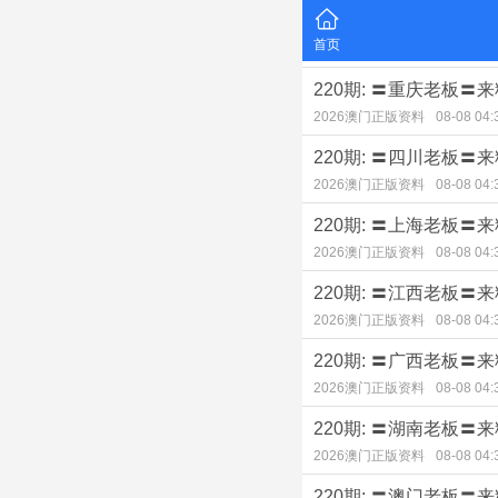
首页
220期: 〓重庆老板〓
2026澳门正版资料
08-08 04:
220期: 〓四川老板〓
2026澳门正版资料
08-08 04:
220期: 〓上海老板〓来
2026澳门正版资料
08-08 04:
220期: 〓江西老板〓来
2026澳门正版资料
08-08 04:
220期: 〓广西老板〓
2026澳门正版资料
08-08 04:
220期: 〓湖南老板〓
2026澳门正版资料
08-08 04:
220期: 〓澳门老板〓来