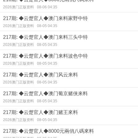
2026澳门正版资料
08-06 04:35
217期: ◆云楚官人◆澳门来料家野中特
2026澳门正版资料
08-05 04:35
217期: ◆云楚官人◆澳门来料三头中特
2026澳门正版资料
08-05 04:35
217期: ◆云楚官人◆澳门来料波色中特
2026澳门正版资料
08-05 04:35
217期: ◆云楚官人◆澳门风云来料
2026澳门正版资料
08-05 04:35
217期: ◆云楚官人◆澳门葡京赌侠来料
2026澳门正版资料
08-05 04:35
217期: ◆云楚官人◆澳门赌王來料
2026澳门正版资料
08-05 04:35
217期: ◆云楚官人◆8000元兩俏八碼來料