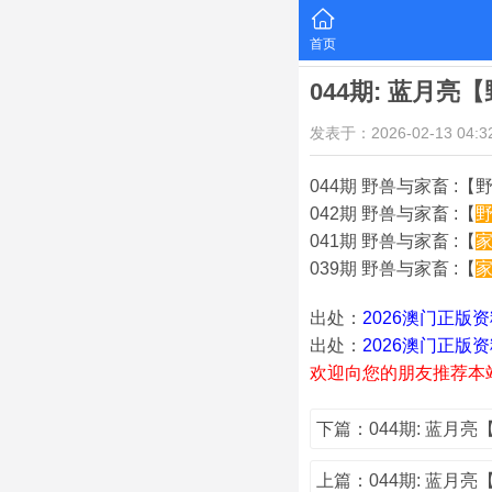
首页
044期: 蓝月
发表于：2026-02-13 04:32
044期 野兽与家畜 :【野
042期 野兽与家畜 :【
041期 野兽与家畜 :【
039期 野兽与家畜 :【
出处：
2026澳门正版
出处：
2026澳门正版
欢迎向您的朋友推荐本
下篇：044期: 蓝月
上篇：044期: 蓝月